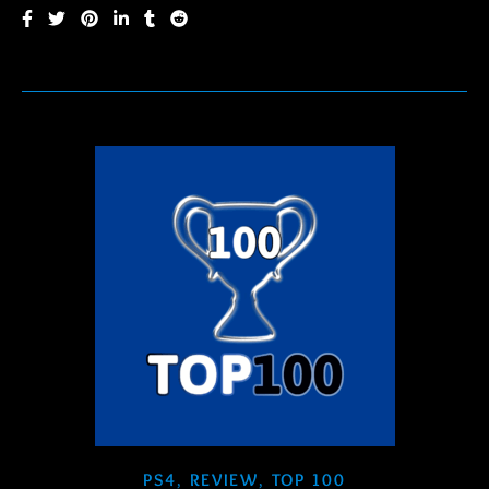
PS4
,
REVIEW
,
TOP 100