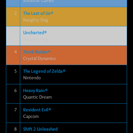
Rockstar Games
2
The Last of Us®
Naughty Dog
3
Uncharted®
Naughty Dog
4
Tomb Raider®
Crystal Dynamics
5
The Legend of Zelda®
Nintendo
6
Heavy Rain®
Quantic Dream
7
Resident Evil®
Capcom
8
Shift 2 Unleashed