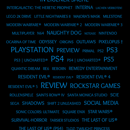
INTERNA
INTERGALACTIC: THE HERETIC PROPHET
LACHEN VERBOTEN!
LEGO 2K DRIVE
LITTLE NIGHTMARES II
MAJORA'S MASK
MILESTONE
MODERN WARFARE®
MODERN WARFARE® 2
MODERN WARFARE® 3
NAUGHTY DOG
MULTIPLAYER
N64
NINTENDO
NETEASE
ODYSSEY
OUTLAWS
PIXELOPUS †
OCARINA OF TIME
ORIGINS
PLAYSTATION
PS3
PREVIEW
PRIMAL
PS2
PS4
PS5
PS3 | UNCHARTED®
PS4 | UNCHARTED®
REMEDY ENTERTAINMENT
QUANTIC DREAM
RE6
REBORN
RESIDENT EVIL®
RESIDENT EVIL® 4
RESIDENT EVIL®
REVIEW
ROCKSTAR GAMES
RESIDENT EVIL® 5
SCIE
ROLLENSPIELE
SAINTS ROW® IV
SANTA MONICA STUDIO
SOCIAL MEDIA
SHADOWS
SEGA
SHIFT 2 UNLEASHED
STAR WARS®
SONIC COLORS: ULTIMATE
SQUARE ENIX
THE LAST OF US®
SURVIVAL-HORROR
TARSIER STUDIOS
THE LAST OF US® (PS4)
TLOZ: TWILIGHT PRINCESS