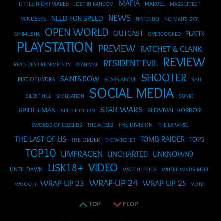
MAFIA
LITTLE NIGHTMARES
MARVEL
LOST IN RANDOM
MASS EFFECT
NEWS
NEED FOR SPEED
MINDSEYE
NINTENDO
NO MAN'S SKY
OPEN WORLD
OUTCAST
PLATIN
ONIMUSHA
OVERCOOKED
PLAYSTATION
PREVIEW
RATCHET & CLANK
REVIEW
RESIDENT EVIL
READ DEAD REDEMPTION
REANIMAL
SHOOTER
SAINTS ROW
RISE OF HYDRA
SCARS ABOVE
SIFU
SOCIAL MEDIA
SILENT HILL
SIMULATION
SONIC
STAR WARS
SPIDER-MAN
SURVIVAL-HORROR
SPLIT FICTION
THE DIVISION
SWORDS OF LEGENDS
THE ALTERS
THE EXPANSE
THE LAST OF US
TOMB RAIDER
TOP5
THE ORDER
THE WITCHER
TOP10
UMFRAGEN
UNCHARTED
UNKNOWN9
VIDEO
USK18+
UNTIL DAWN
WATCH_DOGS
WHERE WINDS MEET
WRAP-UP 24
WRAP-UP 23
WRAP-UP 25
WOOCHI
YOTEI
TOP
FLOP