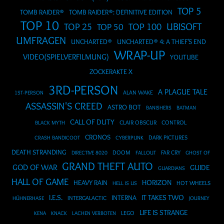
TOP 5
TOMB RAIDER®
TOMB RAIDER®: DEFINITIVE EDITION
TOP 10
UBISOFT
TOP 25
TOP 50
TOP 100
UMFRAGEN
UNCHARTED®
UNCHARTED® 4: A THIEF'S END
WRAP-UP
VIDEO(SPIELVERFILMUNG)
YOUTUBE
ZOCKERAKTE X
3RD-PERSON
A PLAGUE TALE
ALAN WAKE
1ST-PERSON
ASSASSIN'S CREED
ASTRO BOT
BANISHERS
BATMAN
CALL OF DUTY
CLAIR OBSCUR
CONTROL
BLACK MYTH
CRONOS
DARK PICTURES
CRASH BANDICOOT
CYBERPUNK
DEATH STRANDING
DOOM
FAR CRY
DIRECTIVE 8020
FALLOUT
GHOST OF
GRAND THEFT AUTO
GOD OF WAR
GUIDE
GUARDIANS
HALL OF GAME
HORIZON
HEAVY RAIN
HOT WHEELS
HELL IS US
I.E.S.
IT TAKES TWO
INTERNA
INTERGALACTIC
HÜHNERHASE
JOURNEY
LIFE IS STRANGE
LEGO
KENA
KNACK
LACHEN VERBOTEN