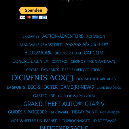
ACTION-ADVENTURE
2K GAMES
ACTIVISION
ASSASSIN'S CREED®
ALAN WAKE REMASTERED
BLOGWORK
CAPCOM
BLOOBER TEAM
CONCRETE GENIE®
CONTROL
CRONOS: THE NEW DAWN
CRYSTAL DYNAMICS
DEEP SILVER (VOLITION)
DIGIVENTS ΔOX▢
DOOM: THE DARK AGES
GAME(R)-NEWS
EGO-SHOOTER
EA SPORTS
GAME-BRANDINGS
GAMECUBE
GOD OF WAR® (2018)
GRAND THEFT AUTO®
GTA® V
GUIDES & RATGEBER
HEAVY RAIN®
HARDWARE
HOT WHEELS®
HOT WHEELS® UNLEASHED 2: TURBOCHARGED
ID SOFTWARE
IN EIGENER SACHE