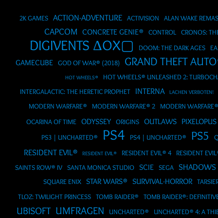
ACTION-ADVENTURE
2K GAMES
ACTIVISION
ALAN WAKE REMA
CAPCOM
CONCRETE GENIE®
CONTROL
CRONOS: T
DIGIVENTS ΔOX▢
DOOM: THE DARK AGES
EA
GRAND THEFT AUTO
GAMECUBE
GOD OF WAR® (2018)
HOT WHEELS® UNLEASHED 2: TURBOC
HOT WHEELS®
INTERNA
INTERGALACTIC: THE HERETIC PROPHET
LACHEN VERBOTEN!
MODERN WARFARE®
MODERN WARFARE® 2
MODERN WARFARE®
ODYSSEY
OUTLAWS
PIXELOPUS
OCARINA OF TIME
ORIGINS
PS4
PS5
PS3 | UNCHARTED®
PS4 | UNCHARTED®
Q
RESIDENT EVIL®
RESIDENT EVIL® 4
RESIDENT EVIL
RESIDENT EVIL®
SHADOWS
SCIE
SAINTS ROW® IV
SANTA MONICA STUDIO
SEGA
STAR WARS®
SURVIVAL-HORROR
SQUARE ENIX
TARSIE
TLOZ: TWILIGHT PRINCESS
TOMB RAIDER®
TOMB RAIDER®: DEFINITIV
UMFRAGEN
UBISOFT
UNCHARTED®
UNCHARTED® 4: A THIE