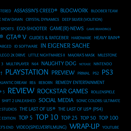
ASSASSIN'S CREED®
BLOGWORK
STERED
BLOOBER TEAM
HE NEW DAWN
CRYSTAL DYNAMICS
DEEP SILVER (VOLITION)
GAME(R)-NEWS
EGO-SHOOTER
 SPORTS
GAME-BRANDINGS
®
GTA® V
GUIDES & RATGEBER
HEAVY RAIN®
HARDWARE
IN EIGENER SACHE
HARGED
ID SOFTWARE
LEGO 2K DRIVE
LITTLE NIGHTMARES II
MAJORA'S MASK
MILESTONE
NAUGHTY DOG
 3
MULTIPLAYER
N64
NINTENDO
NETEASE
PLAYSTATION
PS3
PREVIEW
 †
PRIMAL
PS2
REMEDY ENTERTAINMENT
UANTIC DREAM
RE6
REBORN
REVIEW
ROCKSTAR GAMES
® 5
ROLLENSPIELE
SOCIAL MEDIA
SHIFT 2 UNLEASHED
SONIC COLORS: ULTIMATE
THE LAST OF US®
THE LAST OF US® (PS4)
R STUDIOS
TOP 10
TOP 5
TOP 25
TOP 50
TOP 100
E EDITION
WRAP-UP
VIDEO(SPIELVERFILMUNG)
F'S END
YOUTUBE