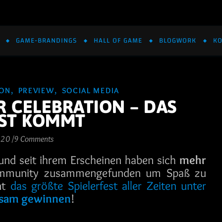
GAME-BRANDINGS
HALL OF GAME
BLOGWORK
KO
,
,
ION
PREVIEW
SOCIAL MEDIA
R CELEBRATION – DAS
EST KOMMT
020
/
9 Comments
n und seit ihrem Erscheinen haben sich
mehr
mmunity zusammengefunden um Spaß zu
nt
das größte Spielerfest aller Zeiten unter
nsam gewinnen
!