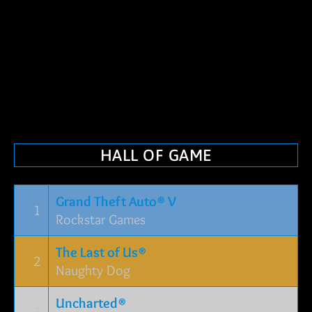
HALL OF GAME
Grand Theft Auto® V
1
Rockstar Games
The Last of Us®
2
Naughty Dog
Uncharted®
3