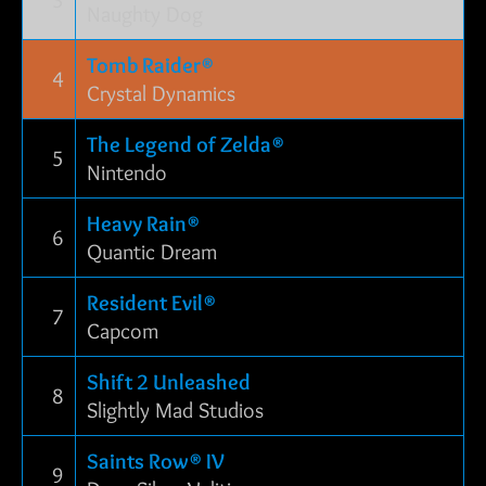
Naughty Dog
Tomb Raider®
4
Crystal Dynamics
The Legend of Zelda®
5
Nintendo
Heavy Rain®
6
Quantic Dream
Resident Evil®
7
Capcom
Shift 2 Unleashed
8
Slightly Mad Studios
Saints Row® IV
9