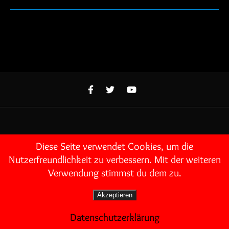
Diese Seite verwendet Cookies, um die
SCHLAGWÖRTER
Nutzerfreundlichkeit zu verbessern. Mit der weiteren
Verwendung stimmst du dem zu.
3RD-PERSON
A PLAGUE TALE
Akzeptieren
Datenschutzerklärung
ASSASSIN'S CREED
ASTRO BOT