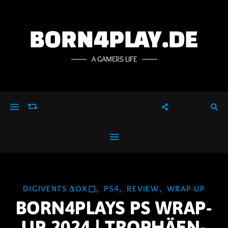
BORN4PLAY.DE
A GAMERS LIFE
,
,
,
DIGIVENTS ΔOX▢
PS4
REVIEW
WRAP-UP
BORN4PLAYS PS WRAP-
UP 2024 | TROPHÄEN-