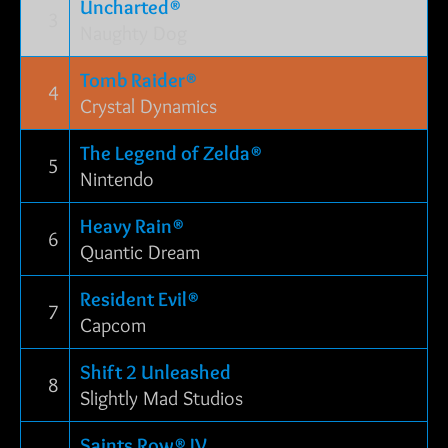
Uncharted®
3
Naughty Dog
Tomb Raider®
4
Crystal Dynamics
The Legend of Zelda®
5
Nintendo
Heavy Rain®
6
Quantic Dream
Resident Evil®
7
Capcom
Shift 2 Unleashed
8
Slightly Mad Studios
Saints Row® IV