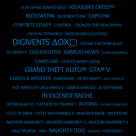
ASSASSIN'S CREED®
ALAN WAKE REMASTERED
BLOGWORK
CAPCOM
BLOOBER TEAM
CONCRETE GENIE®
CONTROL
CRONOS: THE NEW DAWN
CRYSTAL DYNAMICS
DEEP SILVER (VOLITION)
DIGIVENTS ΔOX▢
DOOM: THE DARK AGES
GAME(R)-NEWS
EGO-SHOOTER
EA SPORTS
GAME-BRANDINGS
GAMECUBE
GOD OF WAR® (2018)
GRAND THEFT AUTO®
GTA® V
GUIDES & RATGEBER
HARDWARE
HEAVY RAIN®
HOT WHEELS®
HOT WHEELS® UNLEASHED 2: TURBOCHARGED
ID SOFTWARE
IN EIGENER SACHE
INTERNA
INTERGALACTIC: THE HERETIC PROPHET
LACHEN VERBOTEN!
LEGO 2K DRIVE
LITTLE NIGHTMARES II
MAJORA'S MASK
MILESTONE
MODERN WARFARE®
MODERN WARFARE® 2
MODERN WARFARE® 3
NAUGHTY DOG
MULTIPLAYER
N64
NINTENDO
NETEASE