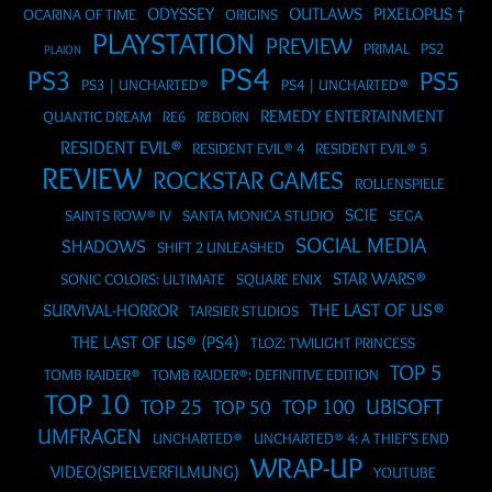
ODYSSEY
OUTLAWS
PIXELOPUS †
OCARINA OF TIME
ORIGINS
PLAYSTATION
PREVIEW
PRIMAL
PS2
PLAION
PS4
PS3
PS5
PS3 | UNCHARTED®
PS4 | UNCHARTED®
REMEDY ENTERTAINMENT
QUANTIC DREAM
RE6
REBORN
RESIDENT EVIL®
RESIDENT EVIL® 4
RESIDENT EVIL® 5
REVIEW
ROCKSTAR GAMES
ROLLENSPIELE
SCIE
SAINTS ROW® IV
SANTA MONICA STUDIO
SEGA
SOCIAL MEDIA
SHADOWS
SHIFT 2 UNLEASHED
STAR WARS®
SONIC COLORS: ULTIMATE
SQUARE ENIX
THE LAST OF US®
SURVIVAL-HORROR
TARSIER STUDIOS
THE LAST OF US® (PS4)
TLOZ: TWILIGHT PRINCESS
TOP 5
TOMB RAIDER®
TOMB RAIDER®: DEFINITIVE EDITION
TOP 10
UBISOFT
TOP 25
TOP 50
TOP 100
UMFRAGEN
UNCHARTED®
UNCHARTED® 4: A THIEF'S END
WRAP-UP
VIDEO(SPIELVERFILMUNG)
YOUTUBE