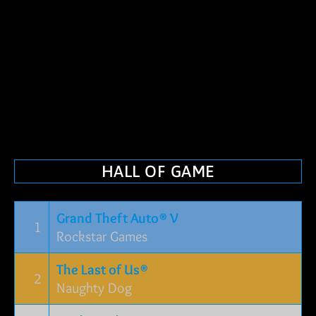
HALL OF GAME
Grand Theft Auto® V
1
Rockstar Games
The Last of Us®
2
Naughty Dog