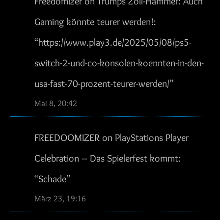
Freedomizer
on
Trumps Zoll-Hammer: Auch
Gaming könnte teurer werden!
:
“
https://www.play3.de/2025/05/08/ps5-
switch-2-und-co-konsolen-koennten-in-den-
usa-fast-70-prozent-teurer-werden/
”
Mai 8, 20:42
FREEDOOMIZER
on
PlayStations Player
Celebration – Das Spielerfest kommt
:
“
Schade
”
März 23, 19:16